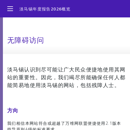
直
淡马锡年度报告2026概览
接
浏
览
主
董事长报告摘录
要
无障碍访问
内
容
洞察先机，灵活应变，繁荣共进
业绩与投资组合
淡马锡认识到尽可能让广大民众便捷地使用其网
站的重要性。因此，我们竭尽所能确保任何人都
我们的团队
能简易地使用淡马锡的网站，包括残障人士。
可持续发展
方向
社群尽责治理
我们相信本网站符合或超越了万维网联盟便捷使用2.1版本
指导原则A级的标准要求。